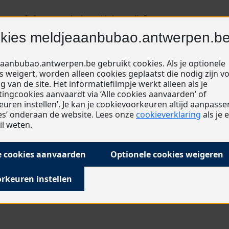
ragen
Info over scholen
Hulp nodig?
kies meldjeaanbubao.antwerpen.b
on kleuter- en lager onderwijs
aanbubao.antwerpen.be gebruikt cookies. Als je optionele
s weigert, worden alleen cookies geplaatst die nodig zijn v
g van de site. Het informatiefilmpje werkt alleen als je
euwd hoe het hele aanmeldings
ingcookies aanvaardt via ‘Alle cookies aanvaarden’ of
euren instellen’. Je kan je cookievoorkeuren altijd aanpasse
lijn toont waar we nu in de jaarlijkse aanmelding zitten. Me
es’ onderaan de website. Lees onze
cookieverklaring
als je 
plan
.
il weten.
informatie over de wachtlijsten voor dit schooljaar: 2025-2
e cookies aanvaarden
Optionele cookies weigeren
rkeuren instellen