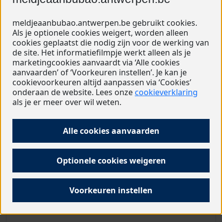
Vanaf 11 mei 2026 (vanaf 9 u.)
meldjeaanbubao.antwerpen.be gebruikt cookies.
Als je optionele cookies weigert, worden alleen
Volledige tijdslijn tonen
cookies geplaatst die nodig zijn voor de werking van
de site. Het informatiefilmpje werkt alleen als je
marketingcookies aanvaardt via ‘Alle cookies
aanvaarden’ of ‘Voorkeuren instellen’. Je kan je
cookievoorkeuren altijd aanpassen via ‘Cookies’
1
Informatiecampagne gaat van start
onderaan de website. Lees onze
cookieverklaring
als je er meer over wil weten.
2
Ga samen op schoolbezoek
Alle cookies aanvaarden
Kinderen met voorrang schrijven direct in op
3
school
Optionele cookies weigeren
4
Kies zoveel mogelijk scholen voor je kind
Voorkeuren instellen
5
Meld je kind aan